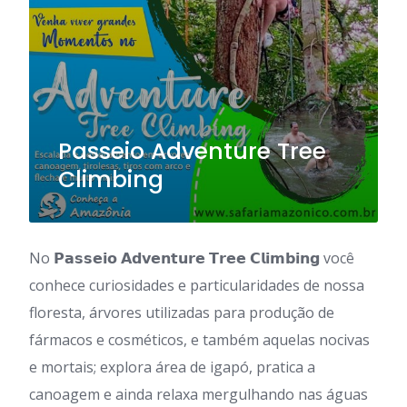
Passeio Adventure Tree
Climbing
No 𝗣𝗮𝘀𝘀𝗲𝗶𝗼 𝗔𝗱𝘃𝗲𝗻𝘁𝘂𝗿𝗲 𝗧𝗿𝗲𝗲 𝗖𝗹𝗶𝗺𝗯𝗶𝗻𝗴 você
conhece curiosidades e particularidades de nossa
floresta, árvores utilizadas para produção de
fármacos e cosméticos, e também aquelas nocivas
e mortais; explora área de igapó, pratica a
canoagem e ainda relaxa mergulhando nas águas