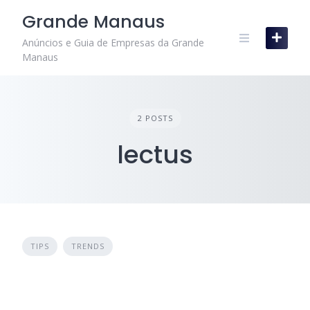
Skip
Grande Manaus
to
content
Anúncios e Guia de Empresas da Grande
Manaus
2 POSTS
lectus
TIPS
TRENDS