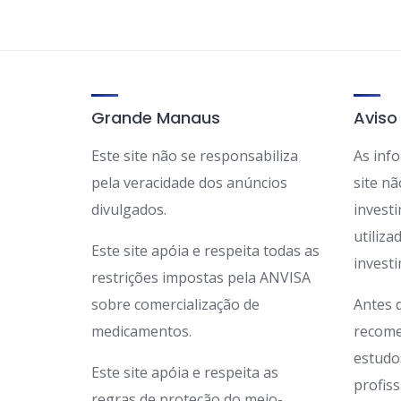
Grande Manaus
Aviso
Este site não se responsabiliza
As inf
pela veracidade dos anúncios
site n
divulgados.
invest
utiliz
Este site apóia e respeita todas as
invest
restrições impostas pela ANVISA
sobre comercialização de
Antes 
medicamentos.
recome
estudo
Este site apóia e respeita as
profis
regras de proteção do meio-