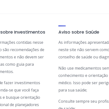
 sobre Investimentos
Aviso sobre Saúde
ormações contidas nesse
As informações apresentad
ão são recomendações de
neste site não servem com
imentos e não devem ser
conselho de saúde ou diagn
adas como guia para
Não use medicamentos sem
imentos.
conhecimento e orientação
de fazer investimentos
médico. Isso pode ser peri
nda-se que você faça
para sua saúde;
s e busque orientação
Consulte sempre seu profis
sional de planejadores
de saúde;