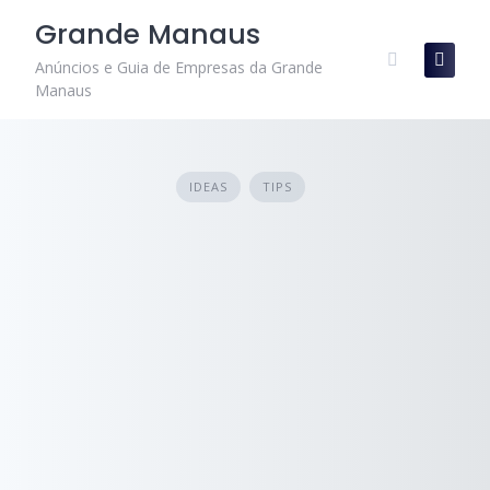
Skip
Grande Manaus
to
content
Anúncios e Guia de Empresas da Grande
Manaus
IDEAS
TIPS