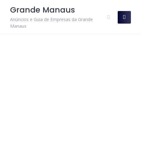
Skip
Grande Manaus
to
content
Anúncios e Guia de Empresas da Grande
Manaus