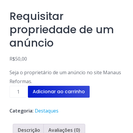
Requisitar
propriedade de um
anúncio
R$
50,00
Seja o proprietário de um anúncio no site Manaus
Reformas.
Requisitar
Adicionar ao carrinho
propriedade
de
um
Categoria:
Destaques
anúncio
quantidade
Descrição
Avaliações (0)