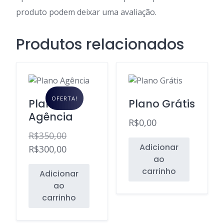
produto podem deixar uma avaliação.
Produtos relacionados
OFERTA!
Plano
Plano Grátis
Agência
R$
0,00
R$
350,00
Adicionar
O
R$
300,00
ao
preço
O
carrinho
Adicionar
original
preço
ao
era:
atual
carrinho
R$350,00.
é:
R$300,00.