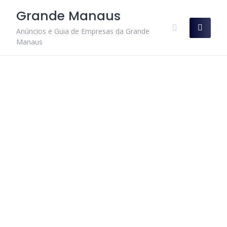
Skip
Grande Manaus
to
content
Anúncios e Guia de Empresas da Grande
Manaus